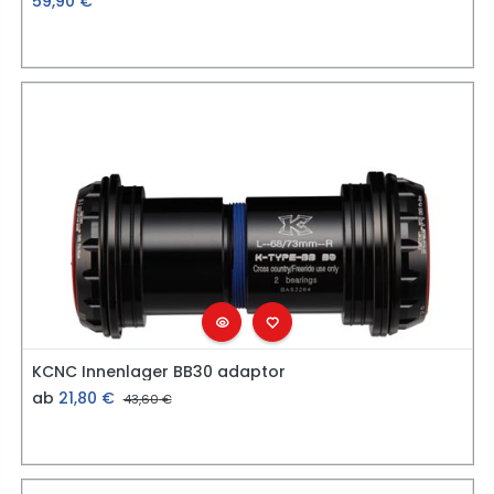
59,90
€
KCNC Innenlager BB30 adaptor
ab
21,80
€
43,60
€