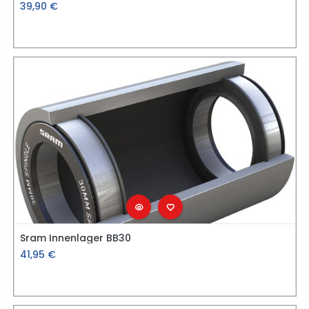
39,90
€
Sram Innenlager BB30
41,95
€