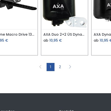
Lezyne Macro Drive 1300XXL
AXA Duo 2+2 ÜS Dynamo links
AXA Dyna
,95
€
ab
10,95
€
ab
10,95
1
2