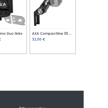
mo Duo links
AXA Compactline 35 Scheinwerfer E-Bike
€
32,00
€