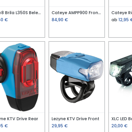
Now8 Brila L350S Beleuchtungsset USB-C
Cateye AMPP900 Frontlicht
50
€
84,90
€
ab
12,95
yne KTV Drive Rear
Lezyne KTV Drive Front
95
€
29,95
€
20,00
€