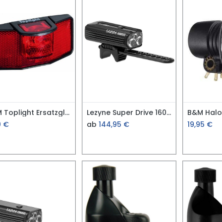
B&M Toplight Ersatzglas 327S
Lezyne Super Drive 1600XXL
0
€
ab
144,95
€
19,95
€