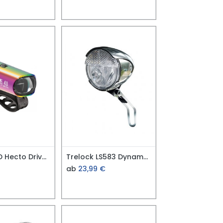
Lezyne LED Hecto Drive 40 Frontlicht
Trelock LS583 Dynamoscheinwerfer retro
ab
23,99
€