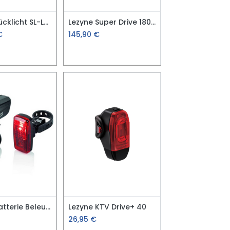
Cateye Rücklicht SL-LD160-R ORB
Lezyne Super Drive 1800+
€
145,90
€
XLC LED Batterie Beleuchtungsset Capella CL-S20
Lezyne KTV Drive+ 40
26,95
€