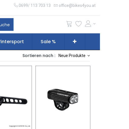
0699/ 113 703 13
office@bikes4you.at
uche
intersport
Sale %
Sortieren nach :
Neue Produkte