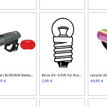
Smart BL183WW Beleuchtungsset
Birne 6V-0.6W für Rücklicht
95
€
2,95
€
49,95
€