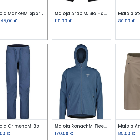
Maloja MankeiM. Sport Hose
Maloja ArapiM. Bio Hanf Hose
145,00
€
110,00
€
80,00
€
Maloja OrimenoM. Boulder Hose
Maloja RonachM. Fleece Jacket
,00
€
170,00
€
85,00
€