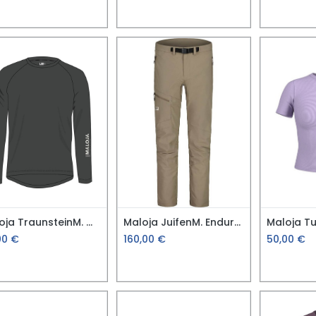
Maloja TraunsteinM. Merino Langarm
Maloja JuifenM. Enduro Hose
Maloja Tu
00
€
160,00
€
50,00
€