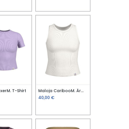
xerM. T-Shirt
Maloja CaribooM. Ärmelloses Tank
40,00
€