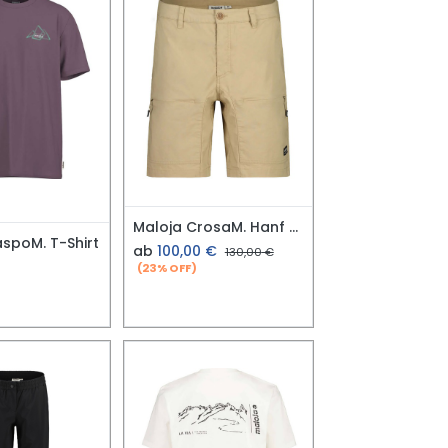
Maloja CrosaM. Hanf Shorts
spoM. T-Shirt
ab
100,00
€
130,00
€
(23% OFF)