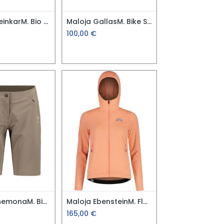
Maloja SteinkarM. Bio Hanf Short
Maloja GallasM. Bike Shorts
100,00
€
Maloja AnemonaM. Bike Shorts
Maloja EbensteinM. Fleece Jacke
165,00
€