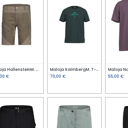
Maloja HallensteinM. Wander Shorts
Maloja KalmbergM. T-Shirt
Maloja Na
,00
€
70,00
€
55,00
€