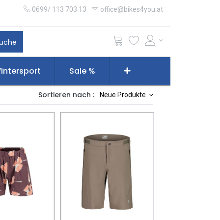
0699/ 113 703 13
office@bikes4you.at
uche
intersport
Sale %
Sortieren nach :
Neue Produkte