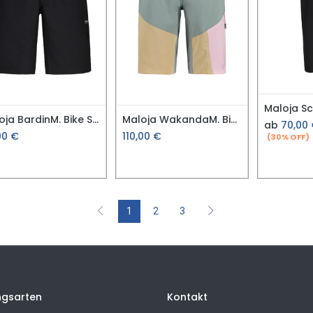
Maloja BardinM. Bike Shorts
Maloja WakandaM. Bike Shorts
ab
70,00
00
€
110,00
€
(30% OFF)
1
2
3
ngsarten
Kontakt