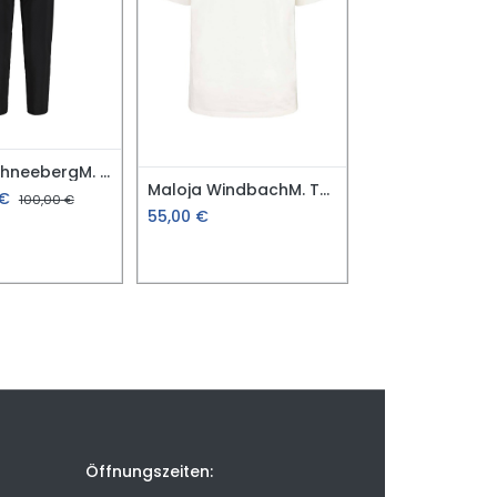
Maloja SchneebergM. Wanderhose
Maloja WindbachM. T-Shirt
€
100,00
€
55,00
€
Öffnungszeiten: