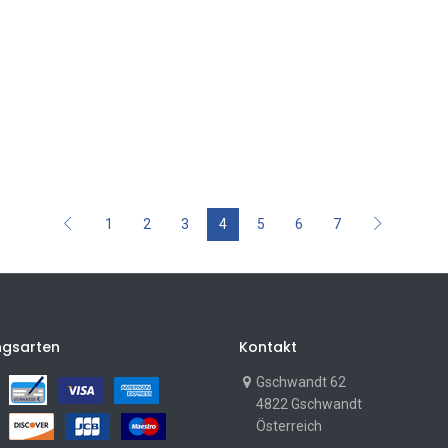
1
2
3
4
5
6
7
ngsarten
Kontakt
Gschwandt 62
4822 Gschwandt
Österreich