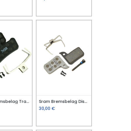
Sram Bremsbelag Trail/Guide
Sram Bremsbelag Disc/Level
30,00
€