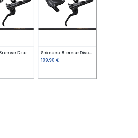
Shimano Bremse Disc-Set HR Deore M6120 4-K
Shimano Bremse Disc-Set HR Deore M6100 2K
109,90
€