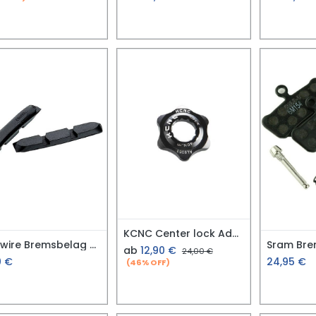
KCNC Center lock Adaptor XC
Jagwire Bremsbelag Switchback MTB All
ab
12,90
€
24,00
€
0
€
24,95
€
(46% OFF)