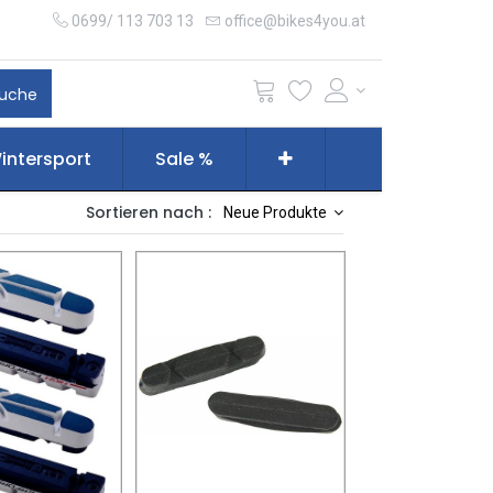
0699/ 113 703 13
office@bikes4you.at
uche
intersport
Sale %
Sortieren nach :
Neue Produkte