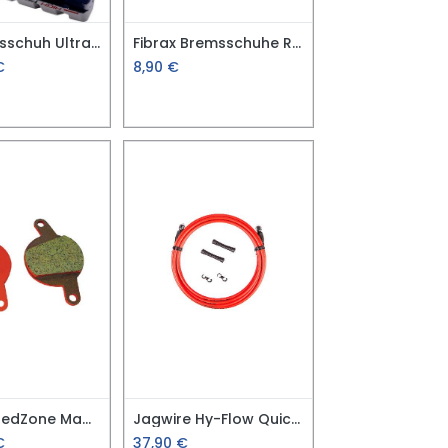
BBB Bremsschuh Ultra Stop Rennrad BBS-28HP
Fibrax Bremsschuhe Road Caliper Pads
€
8,90
€
Jagwire RedZone Magura Clara/ Luise
Jagwire Hy-Flow Quick-Fit Bremsschläuche
€
37,90
€