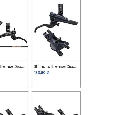
Shimano Bremse Disc-Set VR Deore M6100 2-K
Shimano Bremse Disc-Set HR SLX M7100
130,90
€