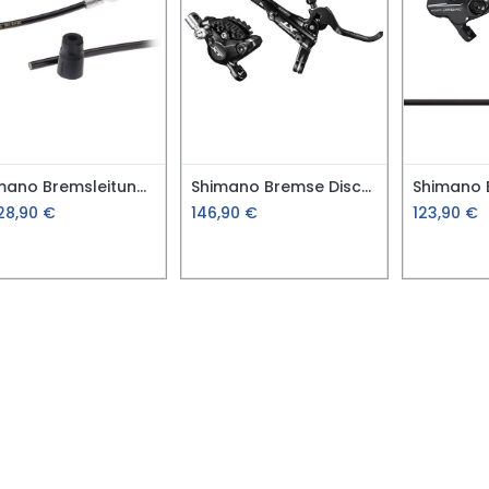
Shimano Bremsleitung M987 100cm schwarz
Shimano Bremse Disc-Set HR XT M8000
28,90
€
146,90
€
123,90
€