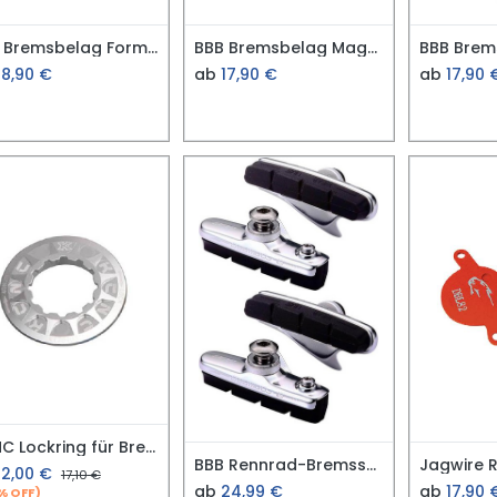
BBB Bremsbelag Formula Cura 4
BBB Bremsbelag Magura MT5
18,90
€
ab
17,90
€
ab
17,90
KCNC Lockring für Bremsscheibe
BBB Rennrad-Bremsschuh Cartridge BBS-02
12,00
€
17,10
€
ab
24,99
€
ab
17,90
% OFF)