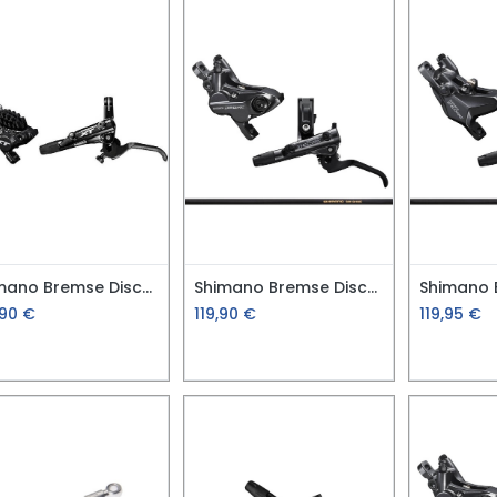
Shimano Bremse Disc-Set HR XT M8000 4-K
Shimano Bremse Disc-Set VR Deore M6120 4-K
,90
€
119,90
€
119,95
€