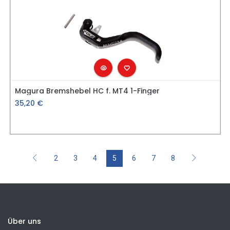
Magura Bremshebel HC f. MT4 1-Finger
35,20
€
2
3
4
5
6
7
8
Über uns